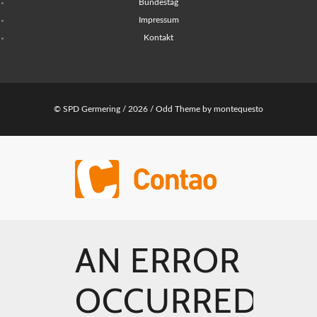
Bundestag
Impressum
Kontakt
© SPD Germering / 2026 /
Odd Theme
by
montequesto
AN ERROR
OCCURRED