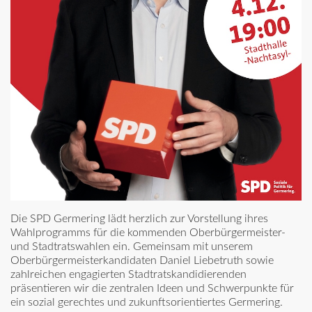
Die SPD Germering lädt herzlich zur Vorstellung ihres
Wahlprogramms für die kommenden Oberbürgermeister-
und Stadtratswahlen ein. Gemeinsam mit unserem
Oberbürgermeisterkandidaten Daniel Liebetruth sowie
zahlreichen engagierten Stadtratskandidierenden
präsentieren wir die zentralen Ideen und Schwerpunkte für
ein sozial gerechtes und zukunftsorientiertes Germering.